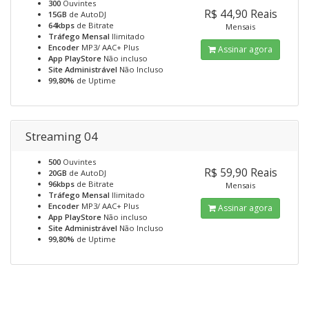
300
Ouvintes
R$ 44,90 Reais
15GB
de AutoDJ
64kbps
de Bitrate
Mensais
Tráfego Mensal
Ilimitado
Encoder
MP3/ AAC+ Plus
Assinar agora
App PlayStore
Não incluso
Site Administrável
Não Incluso
99,80%
de Uptime
Streaming 04
500
Ouvintes
R$ 59,90 Reais
20GB
de AutoDJ
96kbps
de Bitrate
Mensais
Tráfego Mensal
Ilimitado
Encoder
MP3/ AAC+ Plus
Assinar agora
App PlayStore
Não incluso
Site Administrável
Não Incluso
99,80%
de Uptime