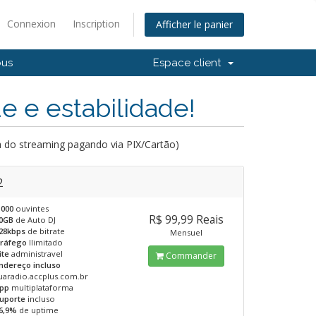
Connexion
Inscription
Afficher le panier
ous
Espace client
e e estabilidade!
do streaming pagando via PIX/Cartão)
2
.000
ouvintes
R$ 99,99 Reais
0GB
de Auto DJ
28kbps
de bitrate
Mensuel
ráfego
Ilimitado
ite
administravel
Commander
ndereço incluso
uaradio.accplus.com.br
pp
multiplataforma
uporte
incluso
6,9%
de uptime