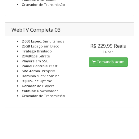
Gravador
de Transmissão
WebTV Completa 03
2.000 Espec.
Simultâneos
R$ 229,99 Reais
25GB
Espaço em Disco
Tráfego
Ilimitado
Lunar
2048Kbps
Bitrate
Players
em SSL
Comandă acum
Painel Controle
zCast
Site Admin.
Próprio
Dominio
suatv.com.br
99,80%
de Uptime
Gerador
de Players
Youtube
Downloader
Gravador
de Transmissão