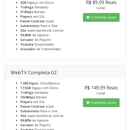
R$ 89,99 Reais
5GB
Espaço em Disco
Tráfego
Ilimitado
Lunar
512Kbps
Bitrate
Players
em SSL
Comandă acum
Painel Controle
zCast
Subdomínio
Para o Site
Site
suatv.betelhost.com.br
99,80%
de Uptime
Gerador
de Players
Youtube
Downloader
Gravador
de Transmissão
WebTV Completa 02
1.000 Espec.
Simultâneos
R$ 149,99 Reais
17,5GB
Espaço em Disco
Tráfego
Ilimitado
Lunar
1024Kbps
Bitrate
Players
em SSL
Comandă acum
Painel Controle
zCast
Subdomínio
Para o Site
Site
suatv.betelhost.com.br
99,80%
de Uptime
Gerador
de Players
Youtube
Downloader