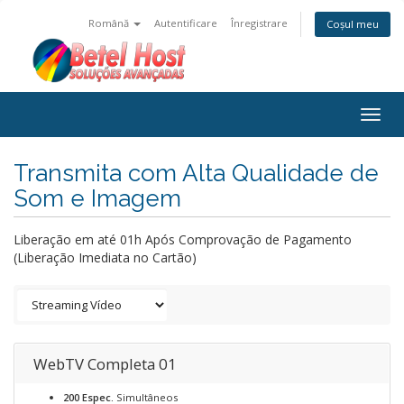
Română
Autentificare
Înregistrare
Coșul meu
Togg
navig
Transmita com Alta Qualidade de
Som e Imagem
Liberação em até 01h Após Comprovação de Pagamento
(Liberação Imediata no Cartão)
WebTV Completa 01
200 Espec.
Simultâneos