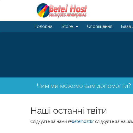
Головна
Store
Сповіщення
База 
Чим ми можемо вам допомогти?
Наші останні твіти
Слідкуйте за нами @
betelhostbr
слідкуйте за наши