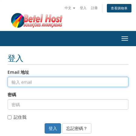
中文
登入
註冊
查看購物車
Togg
navig
登入
Email 地址
密碼
記住我
忘記密碼？